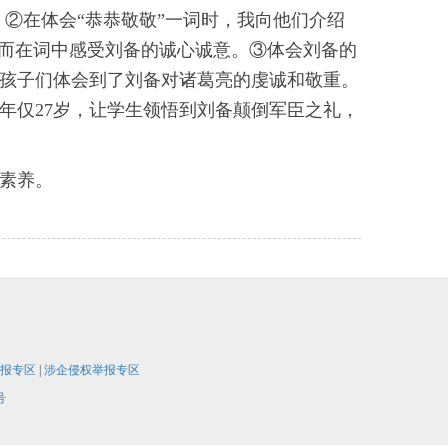
。②在体会“恭恭敬敬”一词时，我向他们介绍
从而在词中感受刘备的诚心诚意。③体会刘备的
，孩子们体会到了刘备对诸葛亮的虔诚和敬重。
年仅27岁，让学生领悟到刘备颠倒军臣之礼，
文素养。
报专区
|
涉企侵权举报专区
号