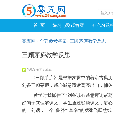
首 页
练习与测试答案
补充习题
零五网
›
全部参考答案
›
三顾茅庐教学反思
三顾茅庐教学反思
信息发布者：admin
《三顾茅庐》是根据罗贯中的著名古典历
刘备三顾茅庐，诚心诚意请诸葛亮出山，辅佐
教学时我抓住了“刘备诚心诚意拜访诸葛
好句子来理解课文。学生通过默读课文，潜心
的一句话，一个“鲁莽”“草率”的猛张飞跃