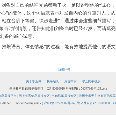
，刘备对自己的结拜兄弟都动了火，足以说明他的“诚心”
是“心”的变体，这个词语就表示对发自内心的尊重别人，
、站在台阶下等候、快步走进”，通过体会这些细节描写
象当时的情景，还告知他们刘备当时已经47岁，而诸葛亮
刘备的诚心诚意。
、推敲语言、体会情感”的过程，能有效地提高他们的语
我要纠错
关于零五网
联系站长
免责申明
零五网手机版
违法和不良信息举报电话：027-86699610 举报邮箱：58377363@163.com
信息举报平台
|
网上有害信息举报专区
|
电信诈骗举报专区
|
涉历史虚无主义有害信息举
© 2012-2018 www.05wang.com -
( 沪ICP备07509807号-14 )
鄂公网安备42018502000814