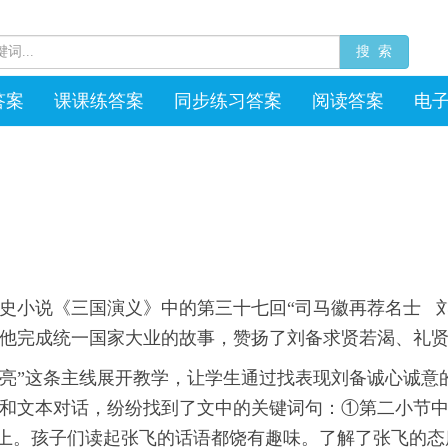
搜 索
答案
课课练答案
同步练习答案
阅读答案
电
史小说《三国演义》中的第三十七回“司马徽再荐名士 
他完成统一国家大业的故事，赞扬了刘备求贤若渴、礼
亮”这条主线展开教学，让学生通过找表现刘备诚心诚意
和文本对话，纷纷找到了文中的关键词句：①第二小节中张
然纸上。孩子们读起张飞的话语都饶有趣味。了解了张飞的