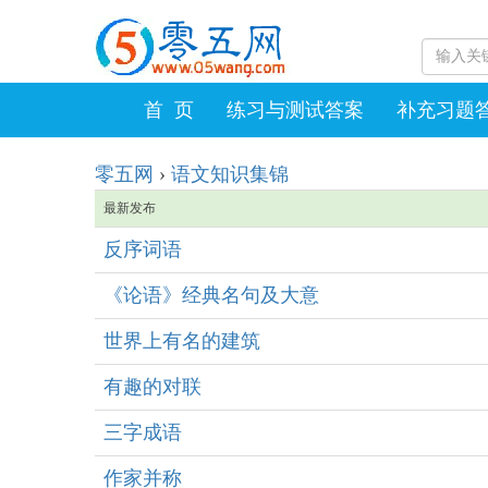
首 页
练习与测试答案
补充习题
零五网
›
语文知识集锦
最新发布
反序词语
《论语》经典名句及大意
世界上有名的建筑
有趣的对联
三字成语
作家并称