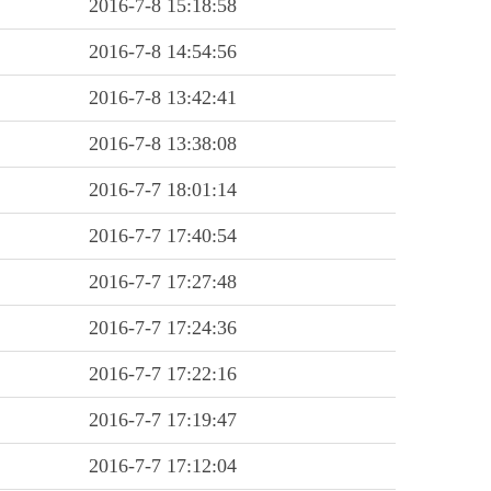
2016-7-8 15:18:58
2016-7-8 14:54:56
2016-7-8 13:42:41
2016-7-8 13:38:08
2016-7-7 18:01:14
2016-7-7 17:40:54
2016-7-7 17:27:48
2016-7-7 17:24:36
2016-7-7 17:22:16
2016-7-7 17:19:47
2016-7-7 17:12:04