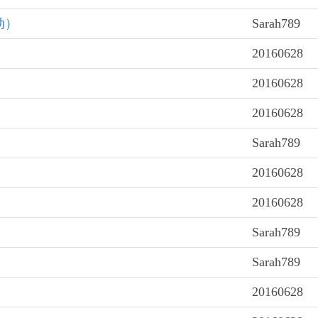
动）
Sarah789
20160628
20160628
20160628
Sarah789
20160628
20160628
Sarah789
Sarah789
20160628