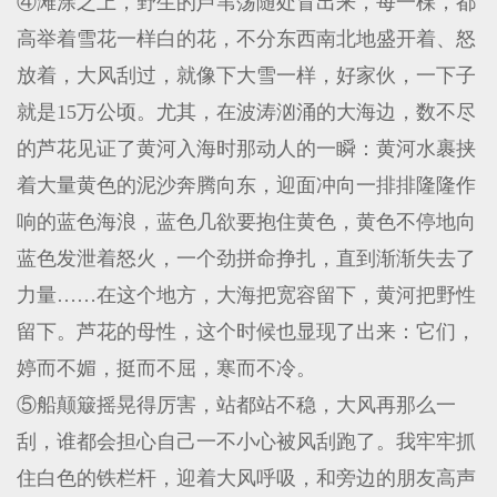
④滩涂之上，野生的芦苇荡随处冒出来，每一棵，都
高举着雪花一样白的花，不分东西南北地盛开着、怒
放着，大风刮过，就像下大雪一样，好家伙，一下子
就是15万公顷。尤其，在波涛汹涌的大海边，数不尽
的芦花见证了黄河入海时那动人的一瞬：黄河水裹挟
着大量黄色的泥沙奔腾向东，迎面冲向一排排隆隆作
响的蓝色海浪，蓝色几欲要抱住黄色，黄色不停地向
蓝色发泄着怒火，一个劲拼命挣扎，直到渐渐失去了
力量……在这个地方，大海把宽容留下，黄河把野性
留下。芦花的母性，这个时候也显现了出来：它们，
婷而不媚，挺而不屈，寒而不冷。
⑤船颠簸摇晃得厉害，站都站不稳，大风再那么一
刮，谁都会担心自己一不小心被风刮跑了。我牢牢抓
住白色的铁栏杆，迎着大风呼吸，和旁边的朋友高声