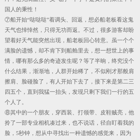
国人的秉性！
⑦船开始“哒哒哒”着调头、回返，想必船老板看这鬼
天气也悻悻然，只得无功而返。不过，很多游客却盼
望着好天气能突然出现，船老板回心转意。虽一个个
满脸的遗憾，却不肯下到船舱里去，想一想世上的事
情，哪有那么多的奇迹发生呢？等了半晌，终究没个
什么结果，渐渐地，人群开始稀了，不似刚才那般肩
擦肩、脸碰脸了，有人开始下去了，接下来是第二三
四五个，直到我猛一抬头，发现只剩下我们一行的五
个人了。
⑧其中的一个朋友，穿西装、打领带、皮鞋贼亮，他
拎了一部专业相机凑过来，也不说话，径自盯着我的
脸，5秒钟，想从中寻找出一种遗憾的感觉来，因为