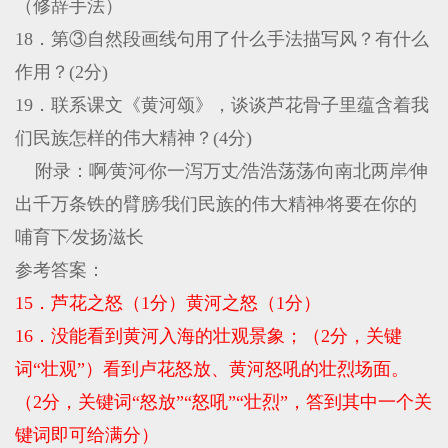
（修辞手法）
18．第③自然段画线句用了什么手法描写风？有什么
作用？(2分)
19．联系课文《黄河颂》，谈谈芦花骨子里蕴含着我
们民族怎样的伟大精神？(4分)
附录：啊∕黄河∕你一泻万丈∕浩浩荡荡∕向南北两岸∕伸
出千万条铁的臂膀∕我们民族的伟大精神∕将要在你的
哺育下∕发扬滋长
参考答案：
15．芦花之怒（1分）黄河之怒（1分）
16．没能看到黄河入海的壮观景象；（2分，关键
词“壮观”）看到卢花怒放、黄河怒吼的壮烈场面。
（2分，关键词“怒放”“怒吼”“壮烈”，答到其中一个关
键词即可给满分）