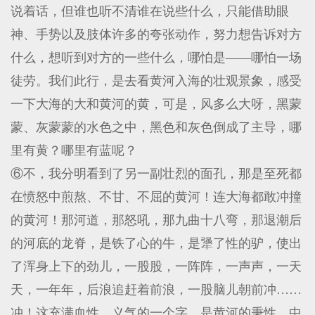
说着话，但谁也听不清谁在说些什么，只能借助眼
神、手势以及肢体许多的夸张动作，努力想告诉对方
什么，想听到对方的一些什么，哪怕是——哪怕一场
徒劳。我们此行，是去看黄河入海的壮观景象，感受
一下大海的大和黄河的黄，可是，风多么大呀，黑蒙
蒙、灰蒙蒙的水色之中，黑色和灰色倒成了主导，哪
里有黄？哪里有蓝呢？
⑥不，我分明看到了另一副壮烈的面孔，那是至死都
在愤怒中煎熬、不甘、不屈的黄河！连大海都敢冲撞
的黄河！那河道，那怒吼，那九曲十八弯，那退潮后
的河底的龙脊，是铁了心的牛，是犟了性的驴，使出
了浑身上下的劲儿，一股股，一阵阵，一声声，一天
天，一年年，后浪追赶着前浪，一股脑儿朝前冲……
冲！这充满血性、义气的一个字，是黄河的秉性，中