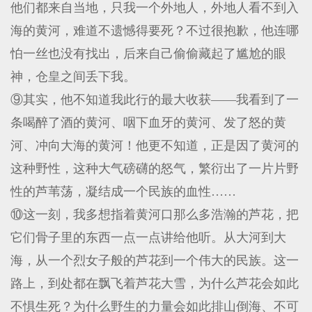
他们都来自当地，只我一个外地人，外地人看不到入
海的黄河，难道不遗憾得要死？不过很抱歉，他连哪
怕一丝也没有找出，后来自己偷偷藏起了尴尬的眼
神，仓皇之间丢下我。
⑨其实，他不知道我此行的最大收获——我看到了一
条喝醉了酒的黄河、咽下血牙的黄河、发了怒的黄
河、冲向大海的黄河！他更不知道，正是因了黄河的
这种野性，这种大气磅礴的怒气，繁衍出了一片片野
性的芦苇荡，凝结成一个民族的血性……
⑩这一刻，我多想指着黄河口那么多浩瀚的芦花，把
它们骨子里的东西一点一点讲给他听。从大河到大
海，从一个烈女子般的芦花到一个伟大的民族。这一
路上，到处都在飘飞着芦花大雪，为什么芦花会如此
不惧生死？为什么野生的力量会如此排山倒海、不可