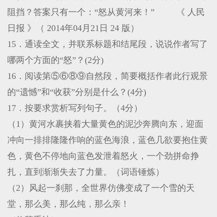
阻挡？答案只有一个：“怒从黄河来！” 《 人民
日报 》（ 2014年04月21日 24 版）
15．通读全文，并联系标题和结尾段，说说作者写了
哪两个方面的“怒”？(2分)
16．阅读第⑤⑥⑧⑨自然段，简要概括作者此行观景
的“遗憾”和“收获”分别是什么？(4分)
17．按要求赏析写列句子。（4分）
（1）黄河水裹挟着大量黄色的泥沙奔腾向东，迎面
冲向一排排隆隆作响的蓝色海浪，蓝色几欲要抱住黄
色，黄色不停地向蓝色发泄着怒火，一个劲拼命挣
扎，直到渐渐失去了力量。（词语锤炼）
（2）风起一刹那，全世界仿佛变成了一个雪的天
堂，那么美，那么纯，那么亲！