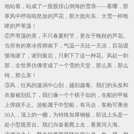
地站着，站成了一股股排山倒海的雪浪——看哪，那
寒风中呼啦啦怒放的芦花，那大批向东、大雪一样咆
哮的芦苇荡！
②芦苇荡的美，不只春夏时节，更在于晚秋的芦花。
当所有的寒冷挥师南下，气温一天比一天凉，百花缓
慢地谢了，谢到最后，只剩下了这一种花。风起一刹
那，全世界仿佛变成了一个雪的天堂，那么美，那么
纯，那么亲！
③风，往风的漩涡中心刮，越刮越毒。我们的头发和
衣服被刮乱了，我们像一个个棋子似的，在船的甲板
上弹跳不止。游船属于中型船，有马达，客舱可乘坐
50人，顶上的一棚，为特殊加厚钢板，听说上头是一
处小型观景台。我们兴奋着爬上去，看黄河入海。