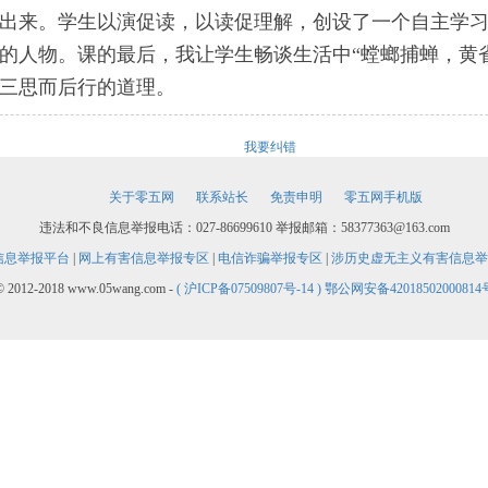
出来。学生以演促读，以读促理解，创设了一个自主学
的人物。课的最后，我让学生畅谈生活中“螳螂捕蝉，黄
三思而后行的道理。
我要纠错
关于零五网
联系站长
免责申明
零五网手机版
违法和不良信息举报电话：027-86699610 举报邮箱：58377363@163.com
信息举报平台
|
网上有害信息举报专区
|
电信诈骗举报专区
|
涉历史虚无主义有害信息举
© 2012-2018 www.05wang.com -
( 沪ICP备07509807号-14 )
鄂公网安备42018502000814