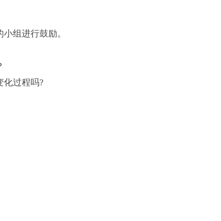
的小组进行鼓励。
？
变化过程吗?