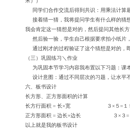
米））
同学们合作交流后得到共识：用乘法计算
接着猜一猜，我将提问学生有什么样的猜想？
我会肯定这一猜想是对的，然后提问其他长方
然后验一验，学生自己根据要求拍小纸片，
通过刚才的过程验证了这个猜想是对的，即长
（三）巩固练习＼作业
为巩固本节学习内容我布置以下习题：课本79
设计意图：通过不同层次的习题，让水平不
六、板书设计
长方形、正方形面积的计算
长方行面积 = 长×宽 ３×５=１５(
正方形面积 = 边长×边长 ３×３=９(
以上就是我的板书设计