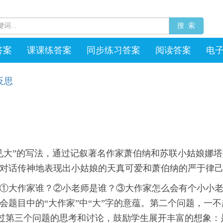
搜 索
答案
课课练答案
同步练习答案
阅读答案
电
反思
见大”的写法，通过记叙著名作家萧伯纳和苏联小姑娘娜
对话传神地表现出小姑娘的天真可爱和萧伯纳的严于律
①大作家谁？②小老师是谁？③大作家怎么会有个小小
会题目中的“大作家”中“大”字的意蕴。第二个问题，一
。通过第三个问题的思考和讨论，鼓励学生展开丰富的想象