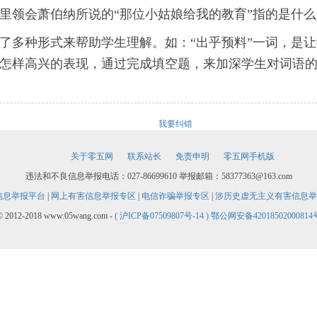
里领会萧伯纳所说的“那位小姑娘给我的教育”指的是什
了多种形式来帮助学生理解。如：“出乎预料”一词，是让
怎样高兴的表现，通过完成填空题，来加深学生对词语
我要纠错
关于零五网
联系站长
免责申明
零五网手机版
违法和不良信息举报电话：027-86699610 举报邮箱：58377363@163.com
信息举报平台
|
网上有害信息举报专区
|
电信诈骗举报专区
|
涉历史虚无主义有害信息举
© 2012-2018 www.05wang.com -
( 沪ICP备07509807号-14 )
鄂公网安备42018502000814