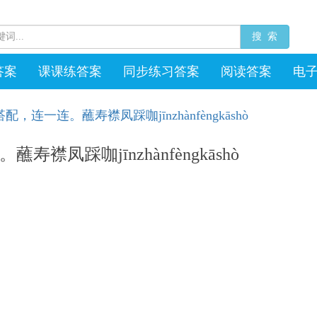
搜 索
答案
课课练答案
同步练习答案
阅读答案
电
连一连。蘸寿襟凤踩咖jīnzhànfèngkāshò
凤踩咖jīnzhànfèngkāshò