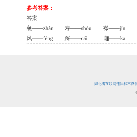
参考答案：
答案
蘸——zhàn 寿——shòu 襟——jīn
凤——fèng 踩——cǎi 咖——kā
湖北省互联网违法和不良