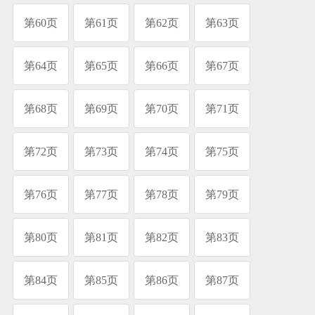
第60页
第61页
第62页
第63页
第64页
第65页
第66页
第67页
第68页
第69页
第70页
第71页
第72页
第73页
第74页
第75页
第76页
第77页
第78页
第79页
第80页
第81页
第82页
第83页
第84页
第85页
第86页
第87页