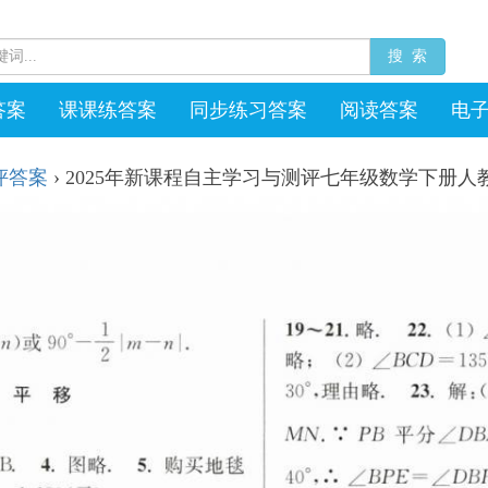
搜 索
答案
课课练答案
同步练习答案
阅读答案
电
评答案
›
2025年新课程自主学习与测评七年级数学下册人