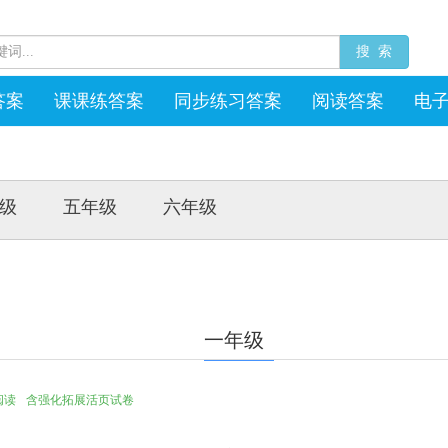
搜 索
答案
课课练答案
同步练习答案
阅读答案
电
级
五年级
六年级
一年级
阅读
含强化拓展活页试卷