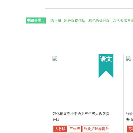
书籍分类：
练习册
彩色版提优版
彩色版提升版
含活页试卷
语文
强化拓展卷小学语文三年级人教版提
强
升版
升
人教版
三年级
强化拓展卷提升版
苏